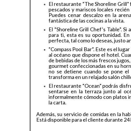
El restaurante “The Shoreline Grill”
pescados y mariscos locales recién
Puedes cenar descalzo en la arena 
fantástica de las cocinas a la vista.
El “Shoreline Grill Chef’s Table”. S
para ti, esta es su oportunidad. En
perfecta, tal como lo deseas, justo a
“Compass Pool Bar”. Este es el lugar 
al océano que dispone el hotel. Cua
de bebidas de los más frescos jugos,
gourmet confeccionadas en su horno 
no se detiene cuando se pone el
transforma en un relajado salón chill
El restaurante “Ocean” podrás disfr
sentarse en la terraza junto al oc
informalmente cómodo con platos i
la carta.
Además, su servicio de comidas en la habi
Está disponible para el cliente durante 24