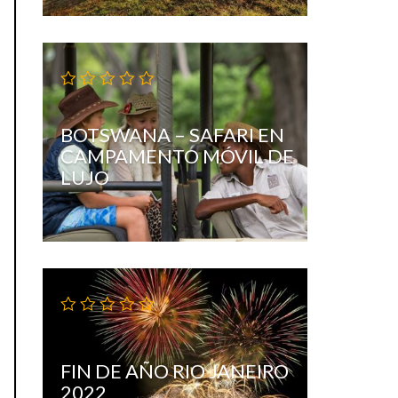
BOTSWANA – SAFARI EN
CAMPAMENTO MÓVIL DE
LUJO
FIN DE AÑO RIO JANEIRO
2022