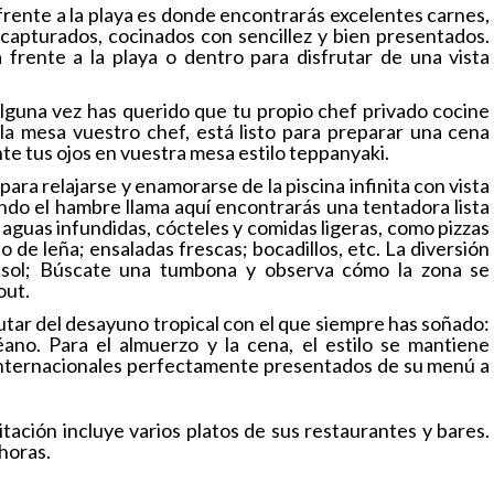
 frente a la playa es donde encontrarás excelentes carnes,
 capturados, cocinados con sencillez y bien presentados.
frente a la playa o dentro para disfrutar de una vista
i alguna vez has querido que tu propio chef privado cocine
 la mesa vuestro chef, está listo para preparar una cena
nte tus ojos en vuestra mesa estilo teppanyaki.
para relajarse y enamorarse de la piscina infinita con vista
ndo el hambre llama aquí encontrarás una tentadora lista
 aguas infundidas, cócteles y comidas ligeras, como pizzas
de leña; ensaladas frescas; bocadillos, etc. La diversión
 sol; Búscate una tumbona y observa cómo la zona se
out.
utar del desayuno tropical con el que siempre has soñado:
éano. Para el almuerzo y la cena, el estilo se mantiene
nternacionales perfectamente presentados de su menú a
tación incluye varios platos de sus restaurantes y bares.
 horas.