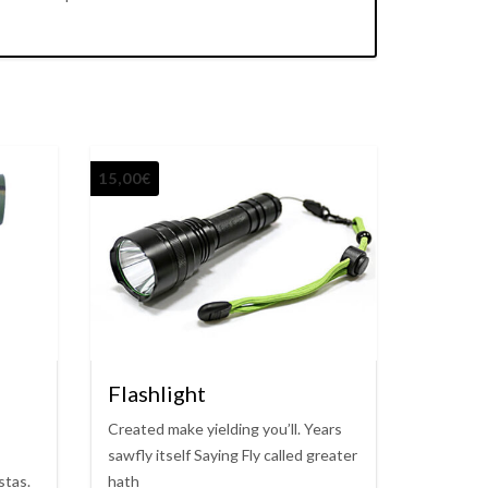
15,00
€
Flashlight
Created make yielding you’ll. Years
sawfly itself Saying Fly called greater
stas.
hath