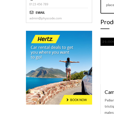
place
Prod
21,00
Cam
Pelle
trist
males