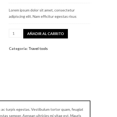
Lorem ipsum dolor sit amet, consectetur
adipiscing elit. Nam efficitur egestas risus
Tourist
AÑADIR AL CARRITO
t
Backpack
cantidad
Categoría:
Travel tools
ac turpis egestas. Vestibulum tortor quam, feugiat
estas semper. Aenean ultricies mi vitae est. Mauris