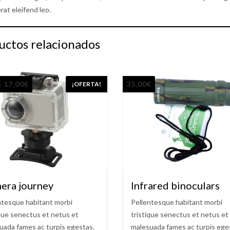
rat eleifend leo.
uctos relacionados
€
17,00
€
35,00
€
¡OFERTA!
era journey
Infrared binoculars
ntesque habitant morbi
Pellentesque habitant morbi
ique senectus et netus et
tristique senectus et netus et
uada fames ac turpis egestas.
malesuada fames ac turpis ege