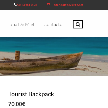
agencia@deviatge.net
+34 93 668 95 22
Luna De Miel
Contacto
Tourist Backpack
70,00
€