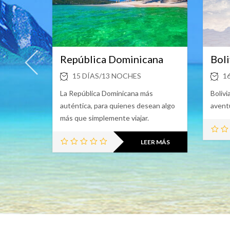
República Dominicana
Boli
15 DÍAS/13 NOCHES
1
desiertos
La República Dominicana más
Bolivi
culares y
auténtica, para quienes desean algo
avent
mbinan
más que simplemente viajar.
ición y
LEER MÁS
ER MÁS