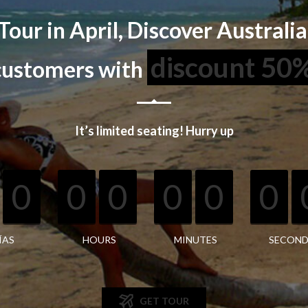
Tour in April, Discover Australi
discount 50
customers with
0
0
0
0
0
0
It’s limited seating! Hurry up
0
0
0
0
0
0
ÍAS
HOURS
MINUTES
SECOND
GET TOUR