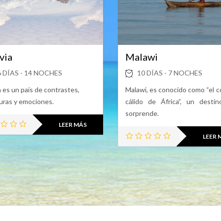
via
Malawi
6 DÍAS - 14 NOCHES
10 DÍAS - 7 NOCHES
a es un país de contrastes,
Malawi, es conocido como “el c
uras y emociones.
cálido de África”, un desti
sorprende.
LEER MÁS
LEER 