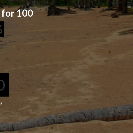
a for 100
%
0
0
S