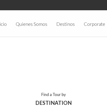
ider with alias
home
not found.
home'
icio
Quienes Somos
Destinos
Corporate
Find a Tour by
DESTINATION