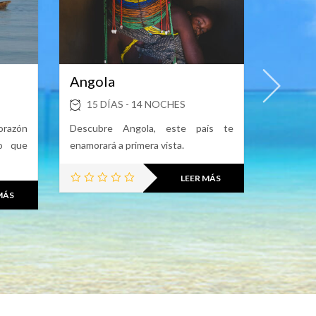
Angola
Marru
15 DÍAS - 14 NOCHES
09 D
orazón
Descubre Angola, este país te
Marruecos
no que
enamorará a primera vista.
cercano e
LEER MÁS
MÁS