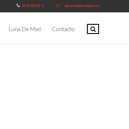
agencia@deviatge.net
+34 93 668 95 22
Luna De Miel
Contacto